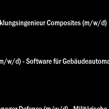
cklungsingenieur Composites (m/w/d)
(m/w/d) - Software für Gebäudeautom
ager Defence (m/w/d) - Militärische