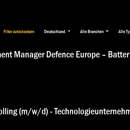
KARRIERE
BRANCHEN
KONTAKT
Filter zurücksetzen
Deutschland
Alle Branchen
Alle T
ent Manager Defence Europe – Batter
rolling (m/w/d) - Technologieunterneh