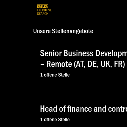
Zum Inhalt springen
HOME
TEAM
FÜR KUNDEN
Unsere Stellenangebote
Senior Business Developm
– Remote (AT, DE, UK, FR)
1
offene Stelle
Head of finance and cont
1
offene Stelle