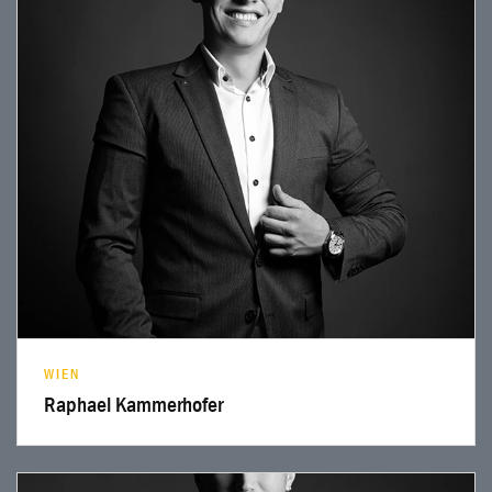
Profil lesen
WIEN
Raphael Kammerhofer