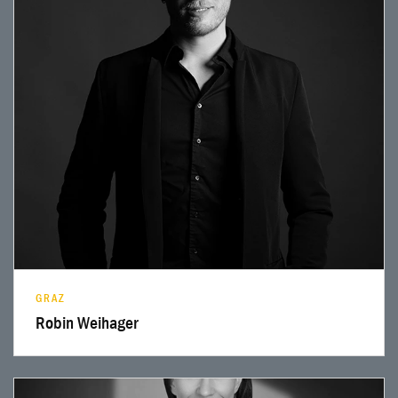
Profil lesen
GRAZ
Robin Weihager