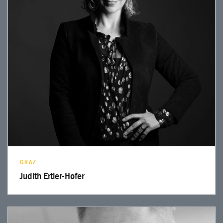
Profil lesen
GRAZ
Judith Ertler-Hofer