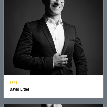
Profil lesen
GRAZ
David Ertler