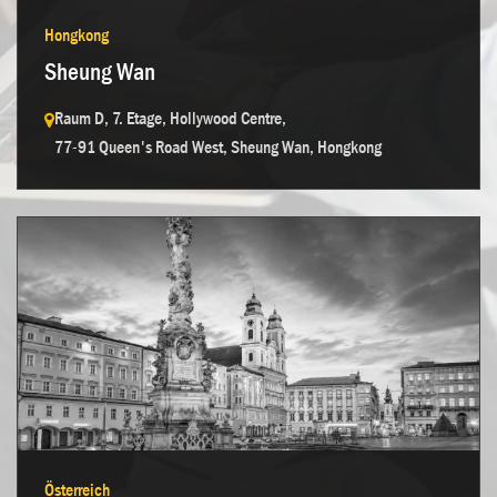
Kontakt aufnehmen →
Hongkong
Sheung Wan
Raum D, 7. Etage, Hollywood Centre,
77-91 Queen's Road West, Sheung Wan, Hongkong
Kontakt aufnehmen →
Österreich