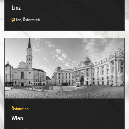
Linz
Linz, Österreich
Kontakt aufnehmen →
Österreich
Wien