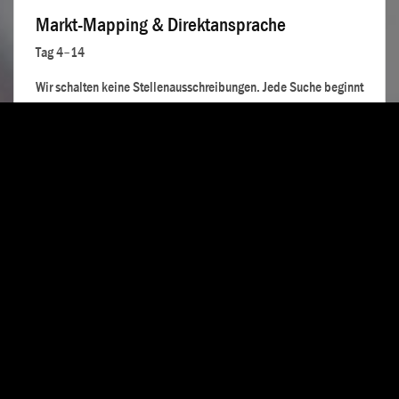
Markt-Mapping & Direktansprache
Tag 4–14
Wir schalten keine Stellenausschreibungen. Jede Suche beginnt
mit systematischem Markt-Mapping: Wir identifizieren
relevante Kandidaten aus einem proprietären Netzwerk von
65.000+ Kontakten, ergänzt durch sektorspezifische Recherche,
und sprechen Kandidaten direkt und diskret an — unter dem
Namen Ertler Executive Search, nicht unter Ihrem. Erste
qualifizierte Profile werden üblicherweise innerhalb von 14
Tagen nach Briefing geliefert.
PHASE 3
Strukturierte Kandidatenbewertung