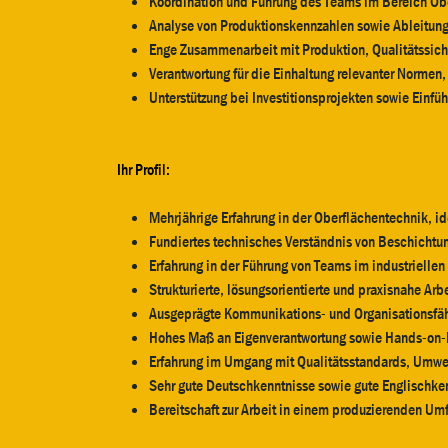
Koordination und Führung des Teams im Bereich Obe
Analyse von Produktionskennzahlen sowie Ableitu
Enge Zusammenarbeit mit Produktion, Qualitätssich
Verantwortung für die Einhaltung relevanter Norme
Unterstützung bei Investitionsprojekten sowie Einf
Ihr Profil:
Mehrjährige Erfahrung in der Oberflächentechnik, 
Fundiertes technisches Verständnis von Beschich
Erfahrung in der Führung von Teams im industrielle
Strukturierte, lösungsorientierte und praxisnahe Ar
Ausgeprägte Kommunikations- und Organisationsfä
Hohes Maß an Eigenverantwortung sowie Hands-on-
Erfahrung im Umgang mit Qualitätsstandards, Umwel
Sehr gute Deutschkenntnisse sowie gute Englischke
Bereitschaft zur Arbeit in einem produzierenden Umf