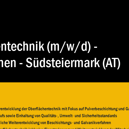
KARRIERE
BRANCHEN
KONTAKT
entechnik (m/w/d) -
en - Südsteiermark (AT)
erentwicklung der Oberflächentechnik mit Fokus auf Pulverbeschichtung und G
ufs sowie Einhaltung von Qualitäts-, Umwelt- und Sicherheitsstandards
liche Weiterentwicklung von Beschichtungs- und Galvanikverfahren