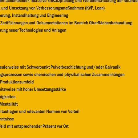
rflächentechnik inklusive Einsatzplanung und Weiterentwicklung der Mitarbe
ng und Umsetzung von Verbesserungsmaßnahmen (KVP, Lean)
erung, Instandhaltung und Engineering
n, Zertifizierungen und Dokumentationen im Bereich Oberflächenbehandlung
ührung neuer Technologien und Anlagen
idealerweise mit Schwerpunkt Pulverbeschichtung und/oder Galvanik
tungsprozessen sowie chemischen und physikalischen Zusammenhängen
n Produktionsumfeld
beitsweise mit hoher Umsetzungsstärke
higkeiten
Mentalität
tauflagen und relevanten Normen von Vorteil
nntnisse
eld mit entsprechender Präsenz vor Ort