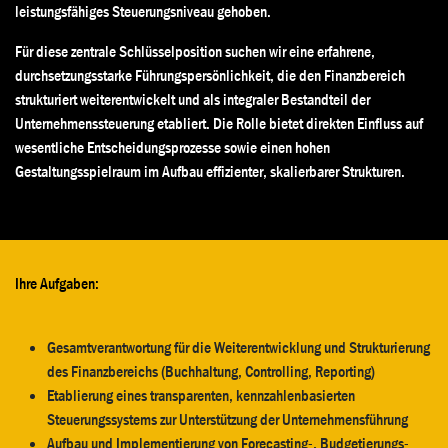
leistungsfähiges Steuerungsniveau gehoben.
Für diese zentrale Schlüsselposition suchen wir eine erfahrene,
durchsetzungsstarke Führungspersönlichkeit, die den Finanzbereich
strukturiert weiterentwickelt und als integraler Bestandteil der
Unternehmenssteuerung etabliert. Die Rolle bietet direkten Einfluss auf
wesentliche Entscheidungsprozesse sowie einen hohen
Gestaltungsspielraum im Aufbau effizienter, skalierbarer Strukturen.
Ihre Aufgaben:
Gesamtverantwortung für die Weiterentwicklung und Strukturierung
des Finanzbereichs (Buchhaltung, Controlling, Reporting)
Etablierung eines transparenten, kennzahlenbasierten
Steuerungssystems zur Unterstützung der Unternehmensführung
Aufbau und Implementierung von Forecasting-, Budgetierungs-