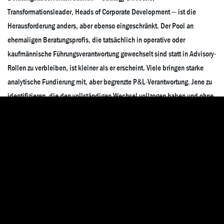
Transformationsleader, Heads of Corporate Development — ist die
Herausforderung anders, aber ebenso eingeschränkt. Der Pool an
ehemaligen Beratungsprofis, die tatsächlich in operative oder
kaufmännische Führungsverantwortung gewechselt sind statt in Advisory-
Rollen zu verbleiben, ist kleiner als er erscheint. Viele bringen starke
analytische Fundierung mit, aber begrenzte P&L-Verantwortung. Jene zu
identifizieren, die den vollständigen Wechsel vollzogen haben und ohne
die Unterstützungsstruktur einer Firma performen, erfordert
Sektorkenntnisse und einen strukturierten Bewertungsprozess.
ERTLER ANSATZ
Wie besetzt Ertler Executive Search
Professional Services-
Führungspositionen?